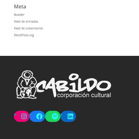
Meta
Acceder
Feed de entradas
Feed de comentarios
WordPress.org
Instagram
Facebook
Spotify
LinkedIn