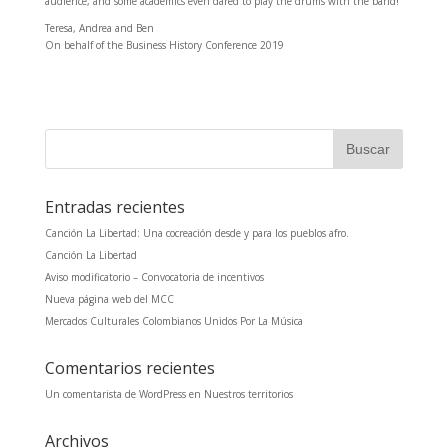
audience, and some academics even dared to play the drums with the band!
Teresa, Andrea and Ben
On behalf of the Business History Conference 2019
Entradas recientes
Canción La Libertad: Una cocreación desde y para los pueblos afro.
Canción La Libertad
Aviso modificatorio – Convocatoria de incentivos
Nueva página web del MCC
Mercados Culturales Colombianos Unidos Por La Música
Comentarios recientes
Un comentarista de WordPress
en
Nuestros territorios
Archivos