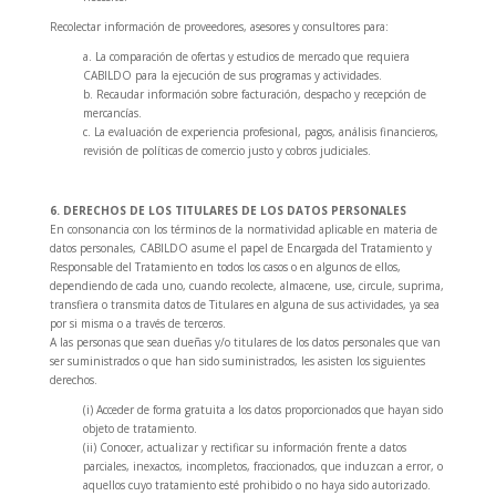
Recolectar información de proveedores, asesores y consultores para:
a. La comparación de ofertas y estudios de mercado que requiera
CABILDO para la ejecución de sus programas y actividades.
b. Recaudar información sobre facturación, despacho y recepción de
mercancías.
c. La evaluación de experiencia profesional, pagos, análisis financieros,
revisión de políticas de comercio justo y cobros judiciales.
6. DERECHOS DE LOS TITULARES DE LOS DATOS PERSONALES
En consonancia con los términos de la normatividad aplicable en materia de
datos personales, CABILDO asume el papel de Encargada del Tratamiento y
Responsable del Tratamiento en todos los casos o en algunos de ellos,
dependiendo de cada uno, cuando recolecte, almacene, use, circule, suprima,
transfiera o transmita datos de Titulares en alguna de sus actividades, ya sea
por si misma o a través de terceros.
A las personas que sean dueñas y/o titulares de los datos personales que van
ser suministrados o que han sido suministrados, les asisten los siguientes
derechos.
(i) Acceder de forma gratuita a los datos proporcionados que hayan sido
objeto de tratamiento.
(ii) Conocer, actualizar y rectificar su información frente a datos
parciales, inexactos, incompletos, fraccionados, que induzcan a error, o
aquellos cuyo tratamiento esté prohibido o no haya sido autorizado.