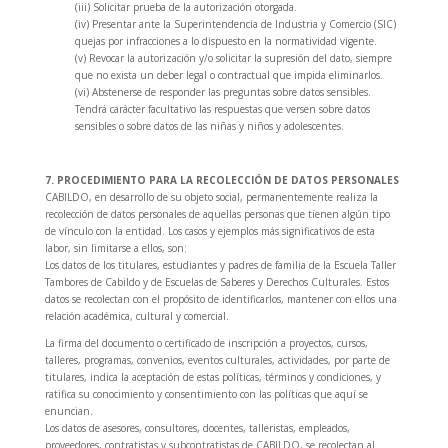
(iii) Solicitar prueba de la autorización otorgada.
(iv) Presentar ante la Superintendencia de Industria y Comercio (SIC)
quejas por infracciones a lo dispuesto en la normatividad vigente.
(v) Revocar la autorización y/o solicitar la supresión del dato, siempre
que no exista un deber legal o contractual que impida eliminarlos.
(vi) Abstenerse de responder las preguntas sobre datos sensibles.
Tendrá carácter facultativo las respuestas que versen sobre datos
sensibles o sobre datos de las niñas y niños y adolescentes.
7. PROCEDIMIENTO PARA LA RECOLECCIÓN DE DATOS PERSONALES
CABILDO, en desarrollo de su objeto social, permanentemente realiza la
recolección de datos personales de aquellas personas que tienen algún tipo
de vínculo con la entidad. Los casos y ejemplos más significativos de esta
labor, sin limitarse a ellos, son:
Los datos de los titulares, estudiantes y padres de familia de la Escuela Taller
Tambores de Cabildo y de Escuelas de Saberes y Derechos Culturales. Estos
datos se recolectan con el propósito de identificarlos, mantener con ellos una
relación académica, cultural y comercial.
La firma del documento o certificado de inscripción a proyectos, cursos,
talleres, programas, convenios, eventos culturales, actividades, por parte de
titulares, indica la aceptación de estas políticas, términos y condiciones, y
ratifica su conocimiento y consentimiento con las políticas que aquí se
enuncian.
Los datos de asesores, consultores, docentes, talleristas, empleados,
proveedores, contratistas y subcontratistas de CABILDO, se recolectan al