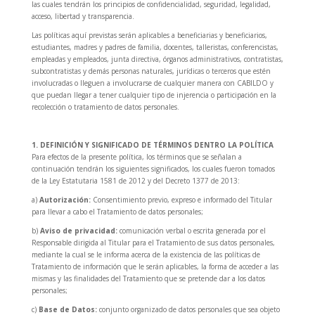
las cuales tendrán los principios de confidencialidad, seguridad, legalidad,
acceso, libertad y transparencia.
Las políticas aquí previstas serán aplicables a beneficiarias y beneficiarios,
estudiantes, madres y padres de familia, docentes, talleristas, conferencistas,
empleadas y empleados, junta directiva, órganos administrativos, contratistas,
subcontratistas y demás personas naturales, jurídicas o terceros que estén
involucradas o lleguen a involucrarse de cualquier manera con CABILDO y
que puedan llegar a tener cualquier tipo de injerencia o participación en la
recolección o tratamiento de datos personales.
1. DEFINICIÓN Y SIGNIFICADO DE TÉRMINOS DENTRO LA POLÍTICA
Para efectos de la presente política, los términos que se señalan a
continuación tendrán los siguientes significados, los cuales fueron tomados
de la Ley Estatutaria 1581 de 2012 y del Decreto 1377 de 2013:
a)
Autorización:
Consentimiento previo, expreso e informado del Titular
para llevar a cabo el Tratamiento de datos personales;
b)
Aviso de privacidad:
comunicación verbal o escrita generada por el
Responsable dirigida al Titular para el Tratamiento de sus datos personales,
mediante la cual se le informa acerca de la existencia de las políticas de
Tratamiento de información que le serán aplicables, la forma de acceder a las
mismas y las finalidades del Tratamiento que se pretende dar a los datos
personales;
c)
Base de Datos:
conjunto organizado de datos personales que sea objeto