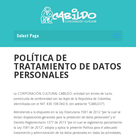
Select Page
POLÍTICA DE
TRATAMIENTO DE DATOS
PERSONALES
La CORPORACIÓN CULTURAL CABILDO, entidad sin ánimo de lucro,
constituida de conformidad con las leyes de la República de Colombia,
identificada con el NIT. 830.108.060-9, (en adelante “CABILDO”).
Atendiendo a lo dispuesto en la Ley Estatutaria 1581 de 2012 “por la cual se
dictan disposiciones generales para la protección de datos personales” y el
Decreto Reglamentario 1377 de 2013 “por el cual se reglamenta parcialmente
la Ley 1581 de 2012”, adopta y aplica la presente Política para el adecuado
tratamiento y administración de los datos personales en todas las actividades,