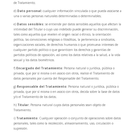
de Tratamiento;
d)
Dato personal:
cualquier información vinculada o que pueda asociarse a
una o varias personas naturales determinadas o determinables;
e)
Datos sensibles:
se entiende por datos sensibles aquellos que afectan la
intimidad del Titular o cuyo uso indebido puede generar su discriminación,
tales como aquellos que revelen el origen racial o étnico, la orientación
política, las convicciones religiosas o filosóficas, la pertenencia a sindicatos,
organizaciones sociales, de derechos humanos o que promueva intereses de
cualquier partido político o que garanticen los derechos y garantías de
partidos políticos de oposición, así como los datos relativos a la salud, a la vida
sexual y los datos biométricos.
f)
Encargado del Tratamiento:
Persona natural o jurídica, pública o
privada, que por sí misma o en asocio con otros, realice el Tratamiento de
datos personales por cuenta del Responsable del Tratamiento;
g)
Responsable del Tratamiento:
Persona natural o jurídica, pública o
privada, que por sí misma o en asocio con otros, decida sobre la base de datos
y/o el Tratamiento de los datos;
h)
Titular:
Persona natural cuyos datos personales sean objeto de
Tratamiento;
i)
Tratamiento:
Cualquier operación o conjunto de operaciones sobre datos
personales, tales como la recolección, almacenamiento, uso, circulación o
supresión.