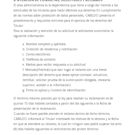
8. ATENCIÓN DE CONSULTAS, SOLICITUDES Y RECLAMOS
El área administrativa es la dependencia que tiene a cargo dar trámite a las
solicitudes de los titulares para hacer efectivos sus derechos En cumplimiento
de las normas sobre protección de datos personales, CABILDO presenta el
procedimiento y requisitos mínimos para el ejercicio de los derechos del
Titular:
Para la radicación y atención de su solicitud le solicitamos suministrar la
siguiente información:
a. Nombre completo y apellidos
b. Dirección de residencia y notificación
c. Correo electrónico
d. Teléfonos de contacto
e. Medios para recibir respuesta a su solicitud
f. Motivo(s)/hecho(s) que dan lugar al reclamo con una breve
descripción del derecho que desea ejercer (conocer, actualizar,
rectificar, solicitar prueba de la autorización otorgada, revocarla,
suprimir, acceder a la información)
g. Firma (si aplica) y número de identificación.
El término máximo previsto por la ley para resolver su reclamación es de
quince 15 días hábiles contados a partir del día siguiente a la fecha de
presentación de la reclamación.
Cuando no fuere posible atender el reclamo dentro de dicho término,
CABILDO informará al Titular interesado los motivos de la demora y la fecha
en que se atenderá su reclamo, la cual en ningún caso podrá superar los ocho
(8) días hábiles siguientes al vencimiento del primer término.