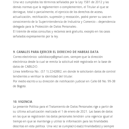
Una vez cumplidos los términos señalados por la Ley 1581 de 2012 y las
demás normas que la reglamenten o complementen, el Titular al que se
deniegue, total o parcialmente, el ejercicio de los derechos de acceso,
actualización, rectificación, supresión y revocación, podrá poner su caso en
conocimiento de la Superintendencia de Industria y Comercio – dependencia
delegada para la Protección de Datos Personales-.
El trámite de estas consultas y reclamos será gratuito, excepto en los casos
señalados expresamente por la ley.
9. CANALES PARA EJERCER EL DERECHO DE HABEAS DATA
Correo electrónico: cabildocorp@gmail.com, siempre que la dirección
electrónica desde la cual se remita la solicitud esté registrada en la base de
datos de CABILDO.
Línea telefónica No.: (57 1) 2242882; en donde le solicitarán datos de control
tendientes a verificar la identidad del titular.
Por medio escrito a su dirección de notificación judicial en Calle 68 No. 99-38
de Bogotá.
10. VIGENCIA
La presente Política para el Tratamiento de Datos Personales rige a partir de
su última actualización realizada el 1 de enero de 2021. Las bases de datos
en las que se registrarán los datos personales tendrán una vigencia igual al
tiempo en que se mantenga y utilice la información para las finalidades
descritas en esta política. Una vez se cumpla(n) esa(s) finalidad(es) y siempre