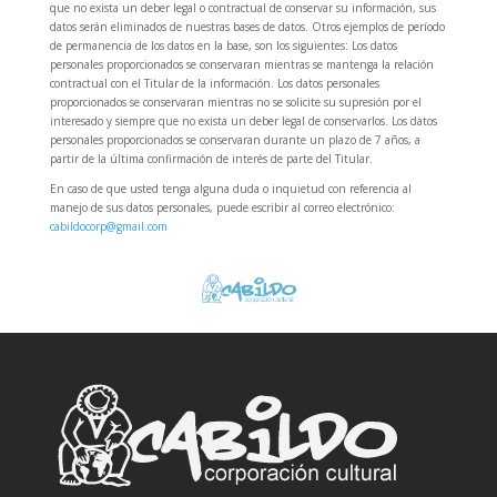
que no exista un deber legal o contractual de conservar su información, sus
datos serán eliminados de nuestras bases de datos. Otros ejemplos de período
de permanencia de los datos en la base, son los siguientes: Los datos
personales proporcionados se conservaran mientras se mantenga la relación
contractual con el Titular de la información. Los datos personales
proporcionados se conservaran mientras no se solicite su supresión por el
interesado y siempre que no exista un deber legal de conservarlos. Los datos
personales proporcionados se conservaran durante un plazo de 7 años, a
partir de la última confirmación de interés de parte del Titular.
En caso de que usted tenga alguna duda o inquietud con referencia al
manejo de sus datos personales, puede escribir al correo electrónico:
cabildocorp@gmail.com