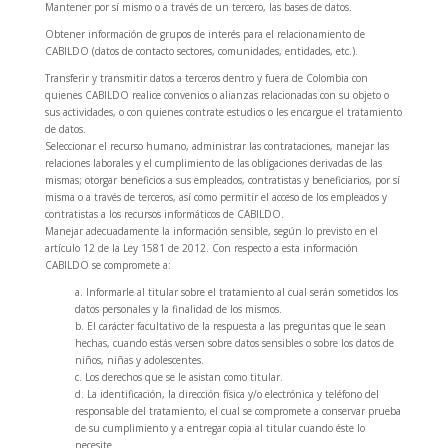
Mantener por sí mismo o a través de un tercero, las bases de datos.
Obtener información de grupos de interés para el relacionamiento de
CABILDO (datos de contacto sectores, comunidades, entidades, etc.).
Transferir y transmitir datos a terceros dentro y fuera de Colombia con
quienes CABILDO realice convenios o alianzas relacionadas con su objeto o
sus actividades, o con quienes contrate estudios o les encargue el tratamiento
de datos.
Seleccionar el recurso humano, administrar las contrataciones, manejar las
relaciones laborales y el cumplimiento de las obligaciones derivadas de las
mismas; otorgar beneficios a sus empleados, contratistas y beneficiarios, por sí
misma o a través de terceros, así como permitir el acceso de los empleados y
contratistas a los recursos informáticos de CABILDO.
Manejar adecuadamente la información sensible, según lo previsto en el
artículo 12 de la Ley 1581 de 2012. Con respecto a esta información
CABILDO se compromete a:
a. Informarle al titular sobre el tratamiento al cual serán sometidos los
datos personales y la finalidad de los mismos.
b. El carácter facultativo de la respuesta a las preguntas que le sean
hechas, cuando estás versen sobre datos sensibles o sobre los datos de
niños, niñas y adolescentes.
c. Los derechos que se le asistan como titular.
d. La identificación, la dirección física y/o electrónica y teléfono del
responsable del tratamiento, el cual se compromete a conservar prueba
de su cumplimiento y a entregar copia al titular cuando éste lo
necesite.